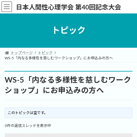
コ
ナ
日本人間性心理学会 第40回記念大会
ン
ビ
テ
ゲ
ン
ー
トピック
ツ
シ
へ
ョ
ス
ン
キ
に
トップページ
トピック
ッ
移
WS-5「内なる多様性を慈しむワークショップ」にお申込みの方へ
プ
動
WS-5「内なる多様性を慈しむワーク
ショップ」にお申込みの方へ
このトピックは空です。
0件の返信スレッドを表示中