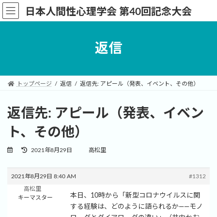
コ
ナ
日本人間性心理学会 第40回記念大会
ン
ビ
テ
ゲ
ン
ー
返信
ツ
シ
へ
ョ
ス
ン
キ
に
トップページ
返信
返信先: アピール（発表、イベント、その他）
ッ
移
プ
動
返信先: アピール（発表、イベン
ト、その他）
最
2021年8月29日
高松里
終
更
新
2021年8月29日 8:40 AM
#1312
日
高松里
時
本日、10時から「新型コロナウイルスに関
キーマスター
:
する経験は、どのように語られるか――モノ